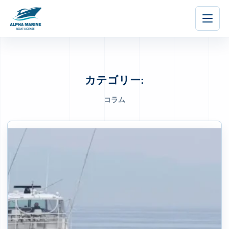
内
容
を
ス
キ
ッ
カテゴリー:
プ
コラム