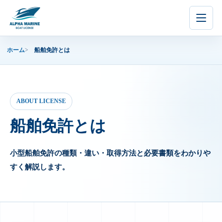
内
容
を
ス
ホーム
船舶免許とは
キ
ッ
プ
ABOUT LICENSE
船舶免許とは
小型船舶免許の種類・違い・取得方法と必要書類をわかりや
すく解説します。