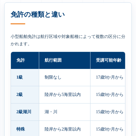
免許の種類と違い
小型船舶免許は航行区域や対象船種によって複数の区分に分
かれます。
免許
航行範囲
受講可能年齢
1級
制限なし
17歳9か月から
2級
陸岸から5海里以内
15歳9か月から
2級湖川
湖・川
15歳9か月から
特殊
陸岸から2海里以内
15歳9か月から