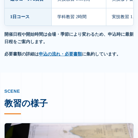
1日コース
学科教習 2時間
実技教習 1.5
開催日程や開始時間は会場・季節により変わるため、申込時に最新
日程をご案内します。
必要書類の詳細は
申込の流れ・必要書類
に集約しています。
SCENE
教習の様子