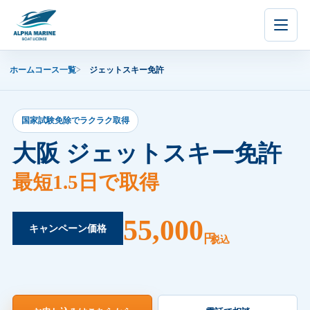
内
容
を
ス
ホーム
コース一覧
ジェットスキー免許
キ
ッ
プ
国家試験免除でラクラク取得
大阪 ジェットスキー免許
最短1.5日で取得
55,000
キャンペーン価格
円
税込