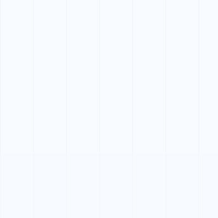
2級小型船舶免許
沿岸の釣り・レジャーに
セットコース
ボートと水上バイクをまとめて取得
進級コース
2級から1級へステップアップ