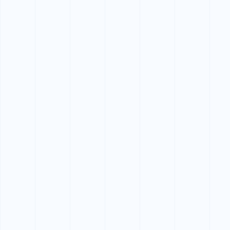
大阪市 20代 男性
最短1.5日で取得できて助かりました。初めてでも安心して
受講できました。
堺市 10代 女性
説明がわかりやすく、ジェットスキーに乗れるようになっ
て楽しみが増えました。