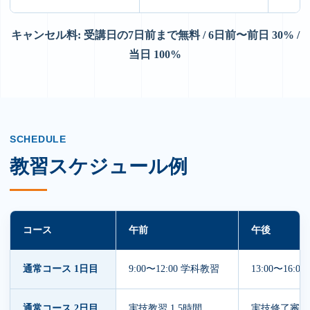
キャンセル料: 受講日の7日前まで無料 / 6日前〜前日 30% /
当日 100%
SCHEDULE
教習スケジュール例
コース
午前
午後
通常コース 1日目
9:00〜12:00 学科教習
13:00〜16:
通常コース 2日目
実技教習 1.5時間
実技修了審査