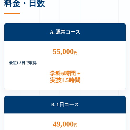
料金・日数
A. 通常コース
55,000
円
最短1.5日で取得
学科6時間 +
実技1.5時間
B. 1日コース
49,000
円