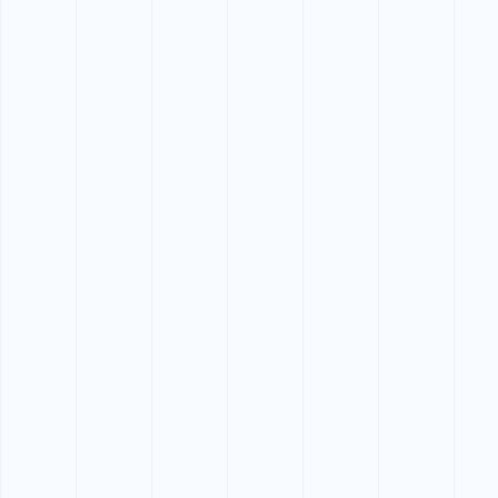
初めての方にもわかりやすい説明と、短期取得しやすい
日程調整で選ばれています。
1級小型船舶免許
外洋まで楽しみたい方へ