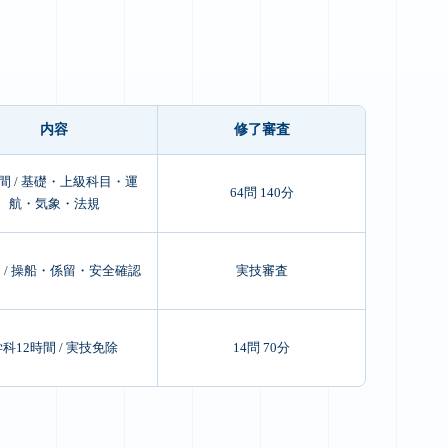
内容
修了審査
時間 / 基礎・上級科目・運
64問 140分
航・気象・法規
間 / 操船・係留・安全確認
実技審査
学科12時間 / 実技免除
14問 70分
。