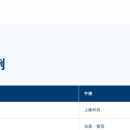
例
午後
上級科目
法規・復習