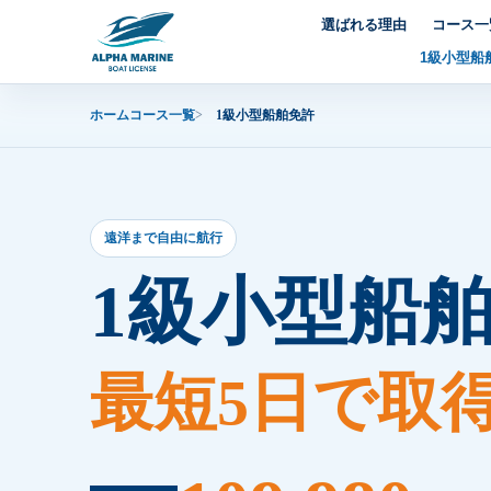
内
選ばれる理由
コース一
容
1級小型船
を
ス
ホーム
コース一覧
1級小型船舶免許
キ
ッ
プ
遠洋まで自由に航行
1級小型船
最短5日で取