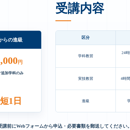
受講内容
区分
からの進級
24
学科教習
,000
円
け追加学科のみ
実技教習
4時
短1日
進級
受講前にWebフォームから申込・必要書類を郵送してください