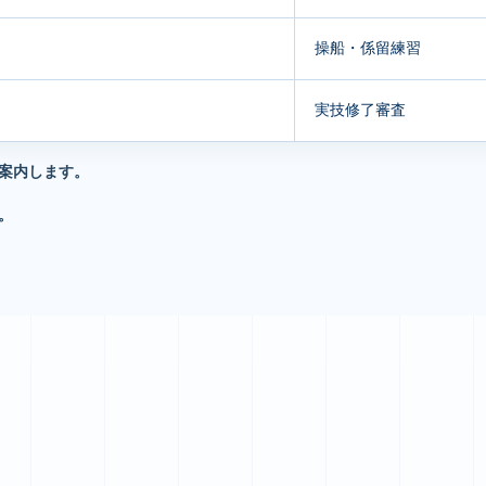
操船・係留練習
実技修了審査
ご案内します。
。