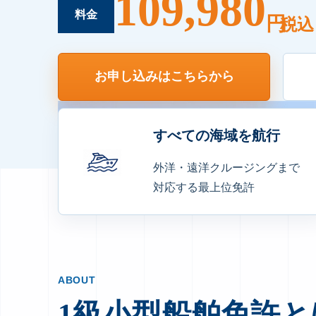
109,980
料金
円
税込
お申し込みはこちらから
すべての海域を航行
外洋・遠洋クルージングまで
対応する最上位免許
ABOUT
1級小型船舶免許と