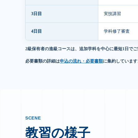
3日目
実技講習
4日目
学科修了審査
2級保有者の進級コースは、追加学科を中心に最短1日で
必要書類の詳細は
申込の流れ・必要書類
に集約しています
SCENE
教習の様子