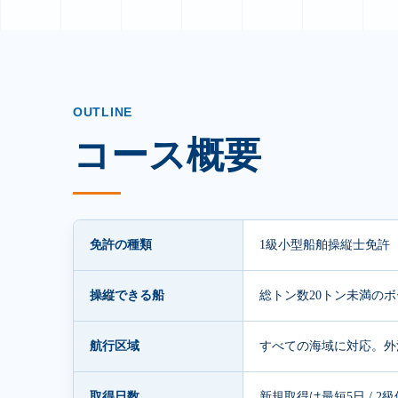
OUTLINE
コース概要
免許の種類
1級小型船舶操縦士免許
操縦できる船
総トン数20トン未満の
航行区域
すべての海域に対応。外
取得日数
新規取得は最短5日 / 2