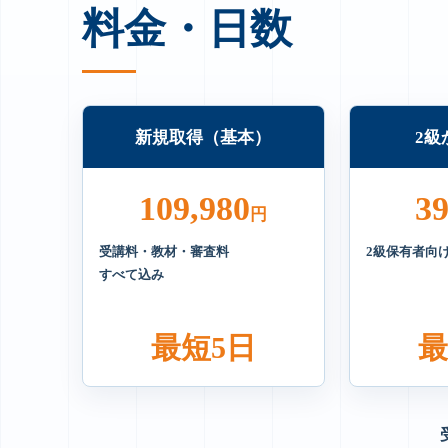
料金・日数
新規取得（基本）
2級
109,980
39
円
受講料・教材・審査料
2級保有者向
すべて込み
最短5日
最