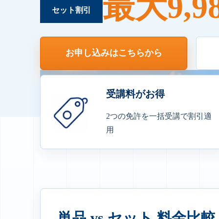
最大9,9
セット割引
お申し込みは
こちらから
受講料がお得
2つの免許を一括受講で割引適
用
単品 vs セット 料金比較