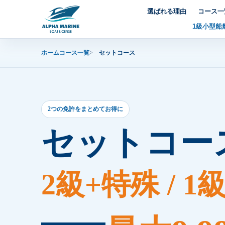
内
選ばれる理由
コース一
容
1級小型船
を
ス
ホーム
コース一覧
セットコース
キ
ッ
プ
2つの免許をまとめてお得に
セットコー
2級+特殊 / 1