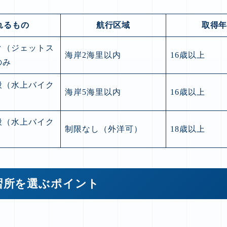
れるもの
航行区域
取得
ク（ジェットス
海岸2海里以内
16歳以上
のみ
般（水上バイク
海岸5海里以内
16歳以上
般（水上バイク
制限なし（外洋可）
18歳以上
習所を選ぶポイント