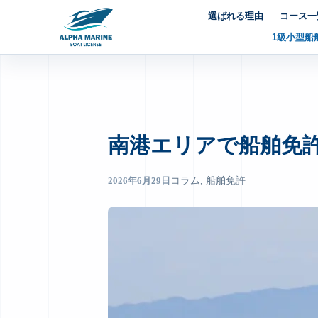
内
選ばれる理由
コース一
容
1級小型船
を
ス
キ
ッ
プ
南港エリアで船舶免
2026年6月29日
コラム
, 
船舶免許