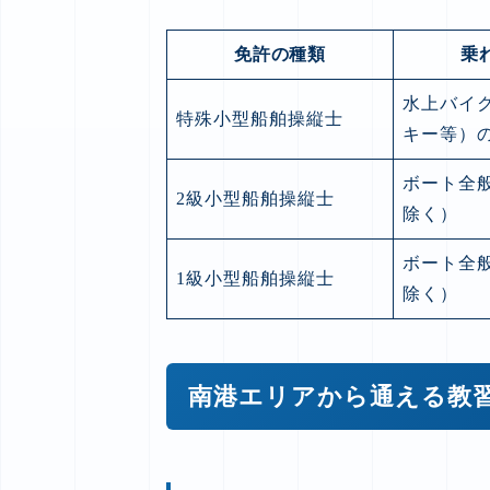
免許の種類
乗
水上バイ
特殊小型船舶操縦士
キー等）
ボート全
2級小型船舶操縦士
除く）
ボート全
1級小型船舶操縦士
除く）
南港エリアから通える教