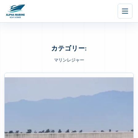
内
容
を
ス
キ
ッ
カテゴリー:
プ
マリンレジャー