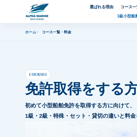
内
選ばれる理由
コース一
容
1級小型船
を
ス
ホーム
コース一覧・料金
キ
ッ
プ
COURSES
免許取得をする
初めて小型船舶免許を取得する方に向けて、
1級・2級・特殊・セット・貸切の違いと料