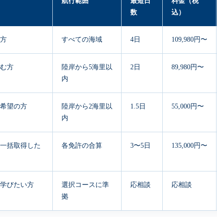
航行範囲
最短日
料金（税
数
込）
方
すべての海域
4日
109,980円〜
む方
陸岸から5海里以
2日
89,980円〜
内
希望の方
陸岸から2海里以
1.5日
55,000円〜
内
を一括取得した
各免許の合算
3〜5日
135,000円〜
学びたい方
選択コースに準
応相談
応相談
拠